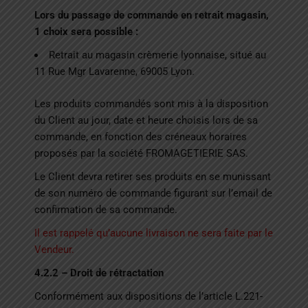
Lors du passage de commande en retrait magasin,
1 choix sera possible :
Retrait au magasin crèmerie lyonnaise, situé au
11 Rue Mgr Lavarenne, 69005 Lyon.
Les produits commandés sont mis à la disposition
du Client au jour, date et heure choisis lors de sa
commande, en fonction des créneaux horaires
proposés par la société FROMAGETIERIE SAS.
Le Client devra retirer ses produits en se munissant
de son numéro de commande figurant sur l’email de
confirmation de sa commande.
Il est rappelé qu’aucune livraison ne sera faite par le
Vendeur.
4.2.2 – Droit de rétractation
Conformément aux dispositions de l’article L.221-