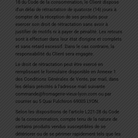
18 du Code de la consommation, le Client dispose
d’un délai de rétractation de quatorze (14) jours à
compter de la réception de ses produits pour
exercer son droit de rétractation sans avoir à
justifier de motifs ni à payer de pénalité. Les retours
sont à effectuer dans leur état d’origine et complets
et sans retard excessif. Dans le cas contraire, la
responsabilité du Client sera engagée.
Le droit de rétractation peut être exercé en
remplissant le formulaire disponible en Annexe 1
des Conditions Générales de Vente, par mail, dans
les délais précités à l’adresse mail suivante
commande@fromagerie-vieux-lyon.com
ou par
courrier au 5 Quai Fulchiron 69005 LYON.
Selon les dispositions de l’article L221-28 du Code
de la consommation, compte tenu de la nature de
certains produits vendus susceptibles de se
détériorer ou de se périmer rapidement tels que les