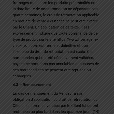
fromages ou encore les produits préemballés dont
la date limite de consommation ne dépassant pas
quatre semaines, le droit de rétractation applicable
en matière de vente à distance ne peut être exercé
par le Client. En application de ce texte, il est
expressément indiqué que toute commande de ce
type de produit sur le site
https://www.fromagerie-
vieux-lyon.com
est ferme et définitive et que
l’exercice du droit de rétractation est exclu. Ces
commandes qui ont été définitivement validées,
payées ne sont donc pas annulables et aucunes de
ces marchandises ne peuvent être reprises ou
échangées.
4.3 – Remboursement
En cas de manquement du Vendeur à son
obligation d’application du droit de rétractation du
Client, les sommes versées par le Client lui seront
restituées au plus tard dans les quatorze jours (14)