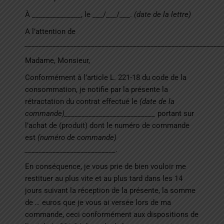
À ______________, le ___/___/___.
(date de la lettre)
A l’attention de
________________________________________________________
Madame, Monsieur,
Conformément à l’article L. 221-18 du code de la
consommation, je notifie par la présente la
rétractation du contrat effectué le
(date de la
commande)__________________________
portant sur
l’achat de (produit) dont le numéro de commande
est
(numéro de commande)
__________________________.
En conséquence, je vous prie de bien vouloir me
restituer au plus vite et au plus tard dans les 14
jours suivant la réception de la présente, la somme
de
…
euros que je vous ai versée lors de ma
commande, ceci conformément aux dispositions de