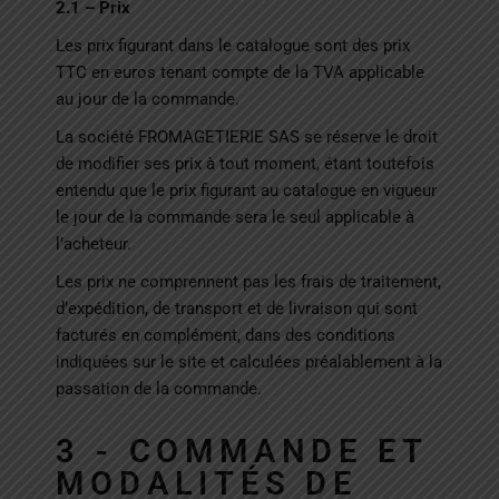
2.1 – Prix
Les prix figurant dans le catalogue sont des prix
TTC en euros tenant compte de la TVA applicable
au jour de la commande.
La société
FROMAGETIERIE SAS
se réserve le droit
de modifier ses prix à tout moment, étant toutefois
entendu que le prix figurant au catalogue en vigueur
le jour de la commande sera le seul applicable à
l’acheteur.
Les prix ne comprennent pas les frais de traitement,
d’expédition, de transport et de livraison qui sont
facturés en complément, dans des conditions
indiquées sur le site et calculées préalablement à la
passation de la commande.
3 - COMMANDE ET
MODALITÉS DE