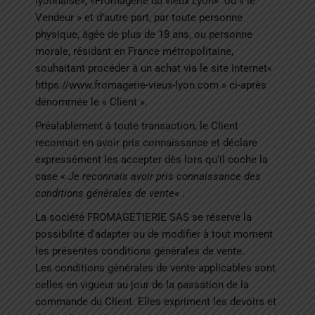
lyonnaise», «Fromagerie du vieux Lyon»
ou « le
Vendeur » et d’autre part, par toute personne
physique, âgée de plus de 18 ans, ou personne
morale, résidant en France métropolitaine,
souhaitant procéder à un achat via le site Internet«
https://www.fromagerie-vieux-lyon.com
» ci-après
dénommée le « Client ».
Préalablement à toute transaction, le Client
reconnait en avoir pris connaissance et déclare
expressément les accepter dès lors qu’il coche la
case «
Je reconnais avoir pris connaissance des
conditions générales de vente
« .
La société FROMAGETIERIE SAS se réserve la
possibilité d’adapter ou de modifier à tout moment
les présentes conditions générales de vente.
Les conditions générales de vente applicables sont
celles en vigueur au jour de la passation de la
commande du Client. Elles expriment les devoirs et