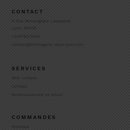
CONTACT
11 Rue Monseigneur Lavarenne
Lyon, 69005
+33478375443
contact@fromagerie-vieux-lyon.com
SERVICES
Mon compte
Contact
Remboursement et retour
COMMANDES
Boutique