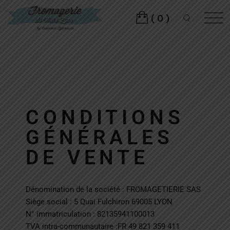
(0)
CONDITIONS
GÉNÉRALES
DE VENTE
Dénomination de la société : FROMAGETIERIE SAS
Siège social : 5 Quai Fulchiron 69005 LYON
N° immatriculation : 82135941100013
TVA intra-communautaire :FR 49 821 359 411