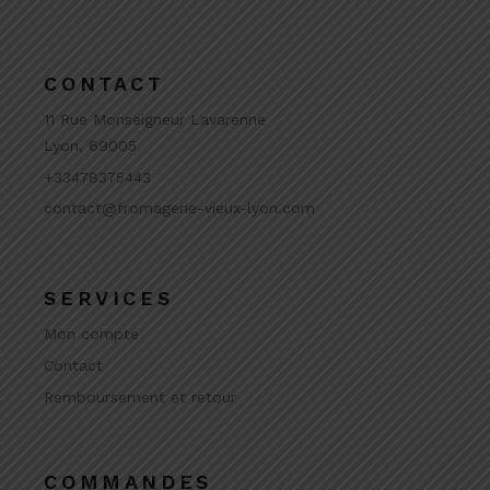
CONTACT
11 Rue Monseigneur Lavarenne
Lyon, 69005
+33478375443
contact@fromagerie-vieux-lyon.com
SERVICES
Mon compte
Contact
Remboursement et retour
COMMANDES