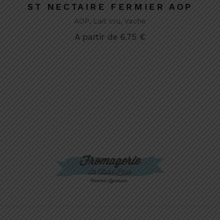
ST NECTAIRE FERMIER AOP
AOP
Lait cru
Vache
A partir de
6.75
€