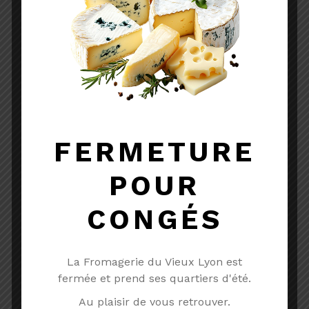
FERMETURE
POUR
CONGÉS
TOME DES BAUGES AOP
La Fromagerie du Vieux Lyon est
AOP
Lait cru
Vache
fermée et prend ses quartiers d'été.
A partir de
4.32
€
Au plaisir de vous retrouver.