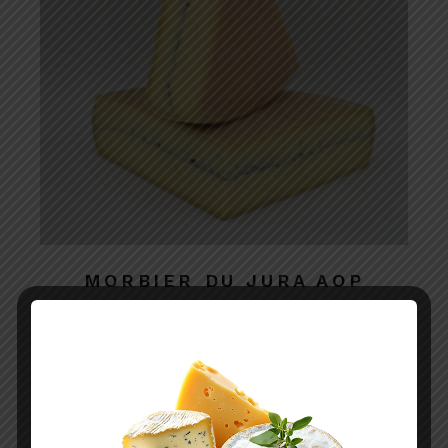
MORBIER DU JURA AOP
AOP
Lait cru
Vache
6.48
€