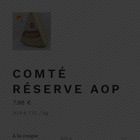
COMTÉ
RÉSERVE AOP
7.98
€
30.9 € TTC / kg
À la coupe
250 g