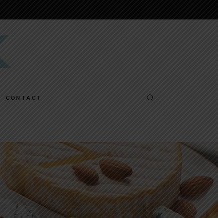
CONTACT