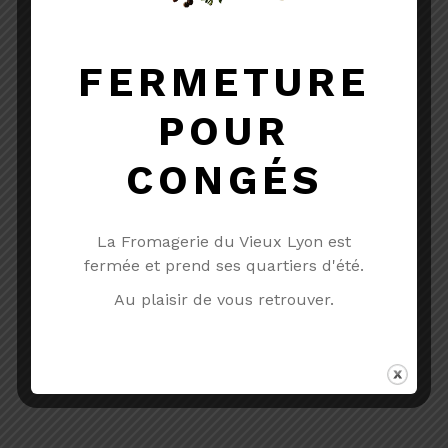
FERMETURE
POUR
CAMEMBERT DE NORMANDIE
CONGÉS
AOP
AOP
Lait cru
Vache
La Fromagerie du Vieux Lyon est
7.60
€
TTC
fermée et prend ses quartiers d'été.
Au plaisir de vous retrouver.