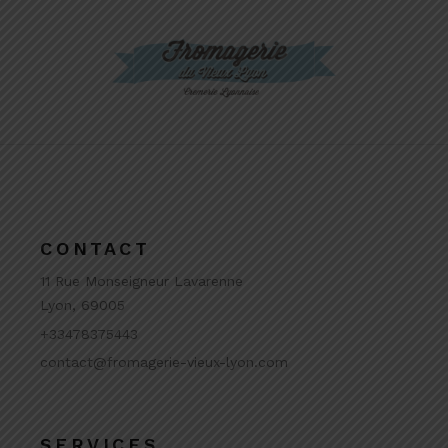
CONTACT
11 Rue Monseigneur Lavarenne
Lyon, 69005
+33478375443
contact@fromagerie-vieux-lyon.com
SERVICES