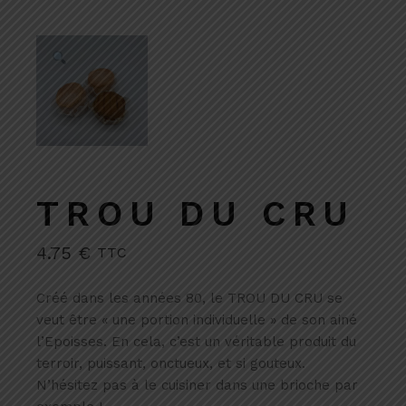
TROU DU CRU
4.75
€
TTC
Créé dans les années 80, le TROU DU CRU se
veut être « une portion individuelle » de son ainé
l’Epoisses. En cela, c’est un véritable produit du
terroir, puissant, onctueux, et si gouteux.
N’hésitez pas à le cuisiner dans une brioche par