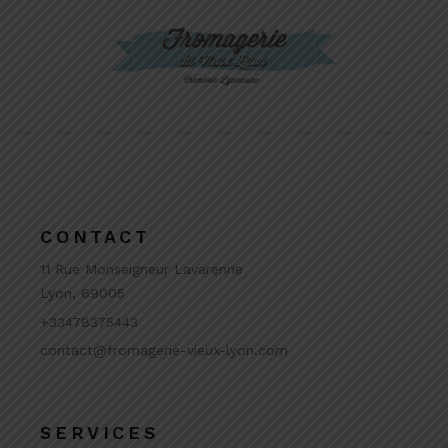
CONTACT
11 Rue Monseigneur Lavarenne
Lyon, 69005
+33478375443
contact@fromagerie-vieux-lyon.com
SERVICES