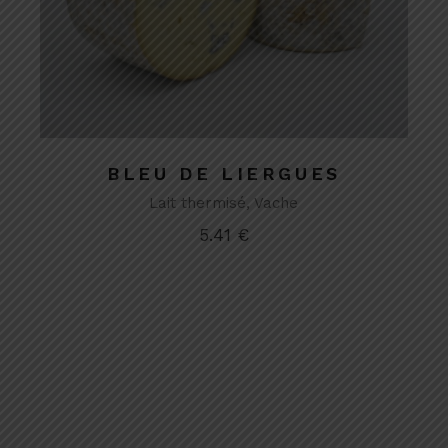
BLEU DE LIERGUES
Lait thermisé
Vache
5.41
€