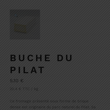
BUCHE DU
PILAT
5.10
€
20.4 € TTC / kg
Ce fromage présenté sous forme de brique
dense est originaire du parc naturel du Pilat. Sa