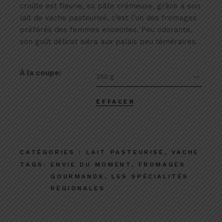
croûte est fleurie, sa pâte crémeuse, grâce à son
lait de vache pasteurisé, c’est l’un des fromages
préférés des femmes enceintes. Peu odorante,
son goût délicat siéra aux palais peu téméraires.
À la coupe
250 g
EFFACER
CATÉGORIES :
LAIT PASTEURISÉ
,
VACHE
TAGS:
ENVIE DU MOMENT
,
FROMAGES
GOURMANDS
,
LES SPÉCIALITÉS
RÉGIONALES