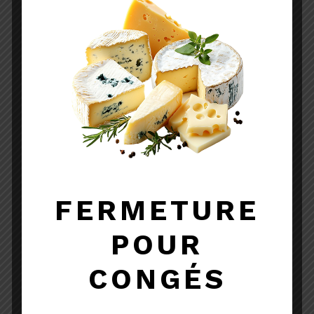
IGP
Lait thermisé
Vache
3.10
€
TTC
FERMETURE
POUR
CONGÉS