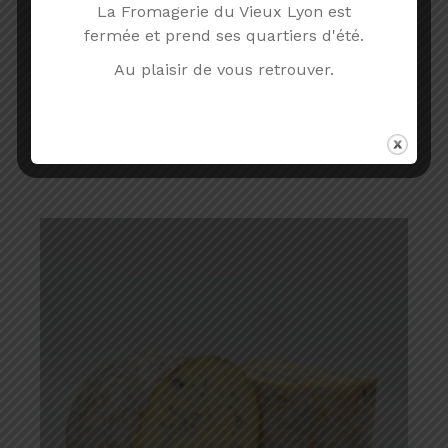
La Fromagerie du Vieux Lyon est
fermée et prend ses quartiers d'été.
Au plaisir de vous retrouver.
RIGOTTE DE CONDRIEU AOP
AOP
Chèvre
Lait cru
2.45
€
TTC