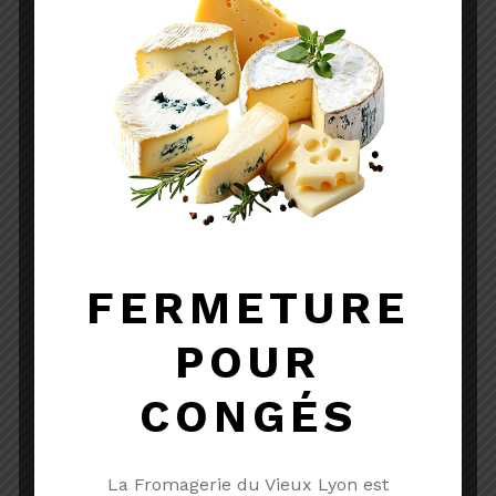
A partir de
6.75
€
FERMETURE
POUR
CONGÉS
La Fromagerie du Vieux Lyon est