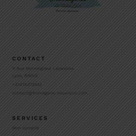
CONTACT
11 Rue Monseigneur Lavarenne
Lyon, 69005
+33478375443
contact@fromagerie-vieux-lyon.com
SERVICES
Mon compte