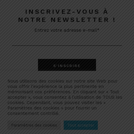
INSCRIVEZ-VOUS À
NOTRE NEWSLETTER !
Entrez votre adresse e-mail*
Nous utilisons des cookies sur notre site Web pour
vous offrir l'expérience la plus pertinente en
mémorisant vos préférences. En cliquant sur « Tout
accepter », vous consentez à l'utilisation de TOUS les
cookies. Cependant, vous pouvez visiter les «
Paramètres des cookies » pour fournir un
consentement contrôlé.
Politique de confidentialité
Remboursement & retour
Paramètres des cookies
Tout accepter
© 2022
Fromagerie Vieux Lyon
, Tous droits réservés