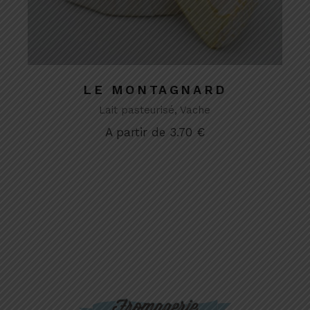
LE MONTAGNARD
Lait pasteurisé
Vache
A partir de
3.70
€