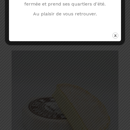
fermée et prend ses quartiers d'été.
PIERRE DORÉE
Au plaisir de vous retrouver.
Lait cru
Vache
3.15
€
TTC