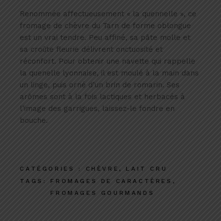
Renommée affectueusement « la quennelle », ce
fromage de chèvre du Tarn de forme oblongue
est un vrai tendre. Peu affiné, sa pâte molle et
sa croûte fleurie délivrent onctuosité et
réconfort. Pour obtenir une navette qui rappelle
la quenelle lyonnaise, il est moulé à la main dans
un linge, puis orné d’un brin de romarin. Ses
arômes sont à la fois lactiques et herbacés à
l’image des garrigues, laissez-le fondre en
bouche.
CATÉGORIES :
CHÈVRE
,
LAIT CRU
TAGS:
FROMAGES DE CARACTÈRES
,
FROMAGES GOURMANDS