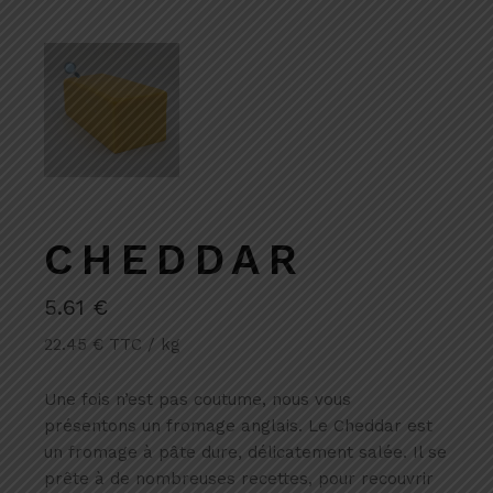
CHEDDAR
5.61
€
22.45 € TTC / kg
Une fois n’est pas coutume, nous vous
présentons un fromage anglais. Le Cheddar est
un fromage à pâte dure, délicatement salée. Il se
prête à de nombreuses recettes, pour recouvrir