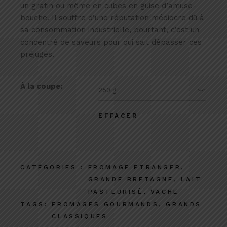
un gratin ou même en cubes en guise d’amuse-
bouche. Il souffre d’une réputation médiocre dû à
sa consommation industrielle, pourtant, c’est un
concentré de saveurs pour qui sait dépasser ces
préjugés.
À la coupe
250 g
EFFACER
CATÉGORIES :
FROMAGE ETRANGER
,
GRANDE BRETAGNE
,
LAIT
PASTEURISÉ
,
VACHE
TAGS:
FROMAGES GOURMANDS
,
GRANDS
CLASSIQUES