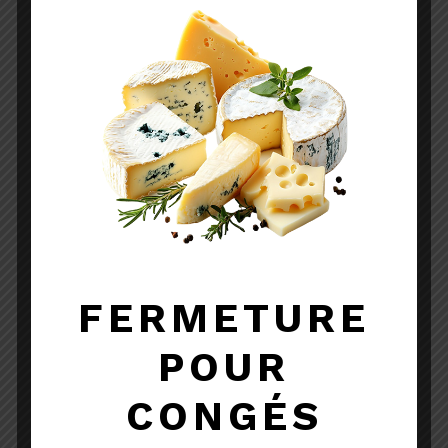
ST MARCELLIN IGP
IGP
Lait thermisé
Vache
3.10
€
TTC
FERMETURE
POUR
CONGÉS