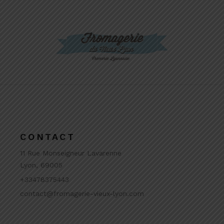
CONTACT
11 Rue Monseigneur Lavarenne
Lyon, 69005
+33478375443
contact@fromagerie-vieux-lyon.com