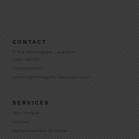
CONTACT
11 Rue Monseigneur Lavarenne
Lyon, 69005
+33478375443
contact@fromagerie-vieux-lyon.com
SERVICES
Mon compte
Contact
Remboursement et retour