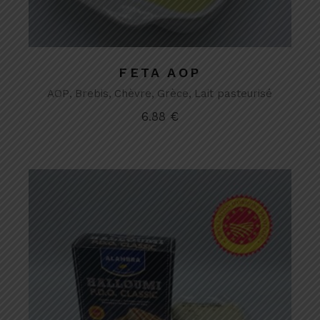
FETA AOP
AOP
Brebis
Chèvre
Grèce
Lait pasteurisé
6.88
€