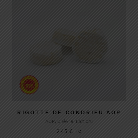
RIGOTTE DE CONDRIEU AOP
AOP
Chèvre
Lait cru
2.45
€
TTC