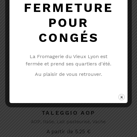
FERMETURE
POUR
CONGÉS
La Fromagerie du Vieux Lyon est
fermée et prend ses quartiers d'été.
Au plaisir de vous retrouver.
TALEGGIO AOP
AOP
Italie
Lait pasteurisé
Vache
A partir de
5.25
€