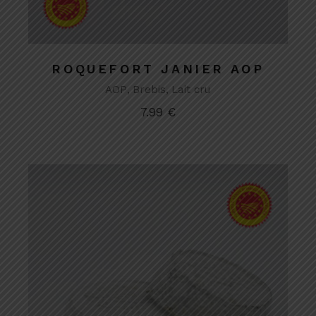
ROQUEFORT JANIER AOP
AOP
Brebis
Lait cru
7.99
€