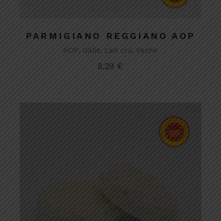
PARMIGIANO REGGIANO AOP
AOP
Italie
Lait cru
Vache
8.29
€