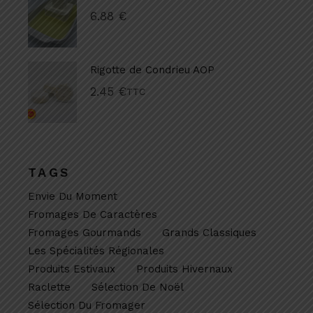
6.88
€
Rigotte de Condrieu AOP
2.45
€
TTC
TAGS
Envie Du Moment
Fromages De Caractères
Fromages Gourmands
Grands Classiques
Les Spécialités Régionales
Produits Estivaux
Produits Hivernaux
Raclette
Sélection De Noël
Sélection Du Fromager