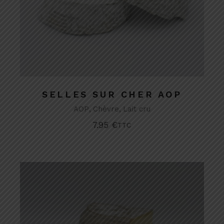
SELLES SUR CHER AOP
AOP
Chèvre
Lait cru
7.95
€
TTC