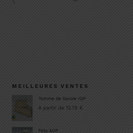
MEILLEURES VENTES
Tomme de Savoie IGP
A partir de
12.78
€
Feta AOP