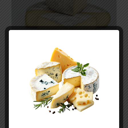
ST NECTAIRE FERMIER AOP
AOP
Lait cru
Vache
A partir de
6.75
€