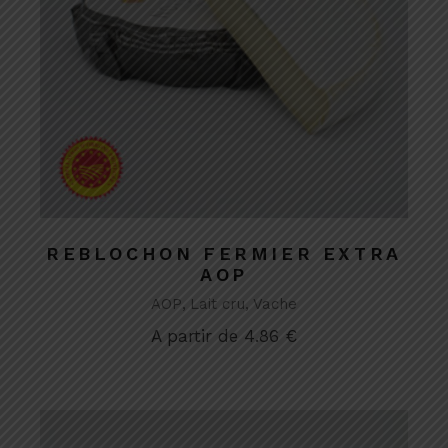
REBLOCHON FERMIER EXTRA
AOP
AOP
Lait cru
Vache
A partir de
4.86
€