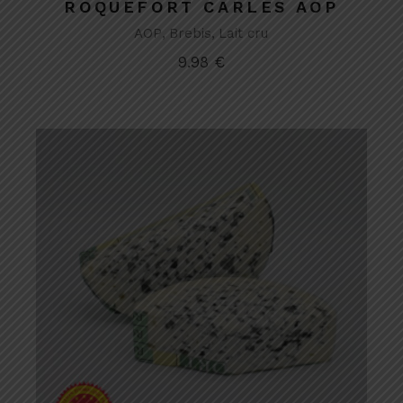
ROQUEFORT CARLES AOP
AOP
Brebis
Lait cru
9.98
€