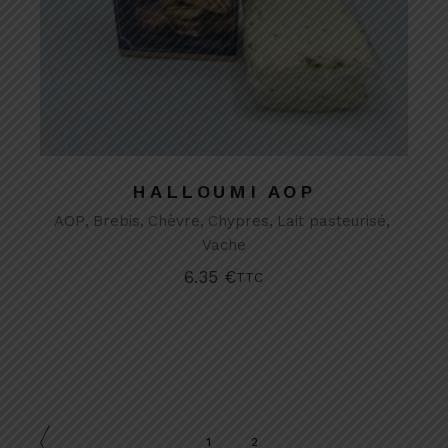
HALLOUMI AOP
AOP
Brebis
Chèvre
Chypres
Lait pasteurisé
Vache
6.35
€
TTC
1
2