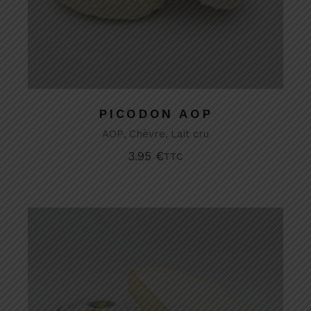
PICODON AOP
AOP
Chèvre
Lait cru
3.95
€
TTC