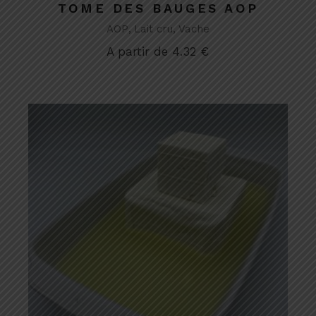
TOME DES BAUGES AOP
AOP
Lait cru
Vache
A partir de
4.32
€